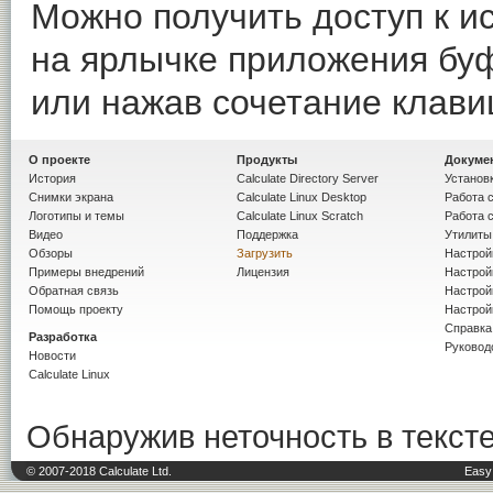
Можно получить доступ к и
на ярлычке приложения бу
или нажав сочетание клав
О проекте
Продукты
Докуме
История
Calculate Directory Server
Установк
Снимки экрана
Calculate Linux Desktop
Работа с
Логотипы и темы
Calculate Linux Scratch
Работа с
Видео
Поддержка
Утилиты 
Обзоры
Загрузить
Настрой
Примеры внедрений
Лицензия
Настрой
Обратная связь
Настройк
Помощь проекту
Настрой
Справка
Разработка
Руковод
Новости
Calculate Linux
Обнаружив неточность в тексте
© 2007-2018 Calculate Ltd.
Easy 