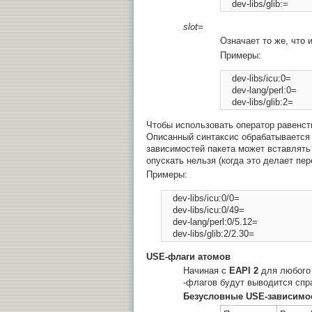
slot=
Означает то же, что 
Примеры:
    dev-libs/icu:0= 

    dev-lang/perl:0= 

Чтобы использовать оператор равенст
Описанный синтаксис обрабатывается 
зависимостей пакета может вставлять
опускать нельзя (когда это делает пе
Примеры:
    dev-libs/icu:0/0= 

    dev-libs/icu:0/49= 

    dev-lang/perl:0/5.12= 

USE-флаги атомов
Начиная с
EAPI 2
для любого 
-флагов будут выводится спр
Безусловные USE-зависимо