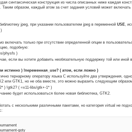
аждая синтаксическая конструкция из числа описанных ниже каждая конс
. Таким образом, каждый атом за счет задания условий может включать 
библиотеку jpeg, при указании пользователем jpeg в переменной
USE
, и
 )
мо включать только при отсутствии определенной опции в пользователь
кцию, подобную:
s/physfs )
чае, если вы хотите добавить необязательную поддержку той или иной 
и истинно ) !переменная_use? ( атом, если ложно )
ично тернарному оператору языка C используйте два утверждения, одно 
K2 или GTK1, но не оба вместе, это можно выразить следующим образом
* ) !gtk2? ( =x11-libs/gtk+-1* )
лчанию будет использоваться более новая библиотека, GTK2.
отать с несколькими различными пакетами, но категория virtual не подх
с:
ournament 

ournament-goty 
