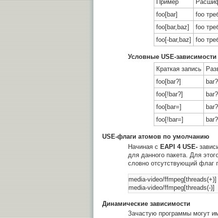
Пример
Расшиф
foo[bar]
foo тре
foo[bar,baz]
foo тре
foo[-bar,baz]
foo тре
Условные USE-зависимости
Краткая запись
Раз
foo[bar?]
bar?
foo[!bar?]
bar?
foo[bar=]
bar?
foo[!bar=]
bar?
USE-флаги атомов по умолчанию
Начиная с
EAPI 4
USE-
зависи
для данного пакета. Для это
словно отсутствующий флаг 
media-video/ffmpeg[threads(+)] 
Динамические зависимости
Зачастую программы могут им