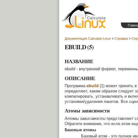
Главн
Документация Calculate Linux
»
Справка
»
Спр
EBUILD (5)
НАЗВАНИЕ
ebuild - внутренний формат, переменны
ОПИСАНИЕ
Программа
ebuild
(1) может принять в
определяют, каким образом следует за
компилировать, устанавливать и вклю
установки/удаления пакетов. Все сцен
Атомы зависимости
Атомы зависимости
представляют со
Обратите внимание, что если атом еще
Базовые
атомы
Базовый атом - это полное имя