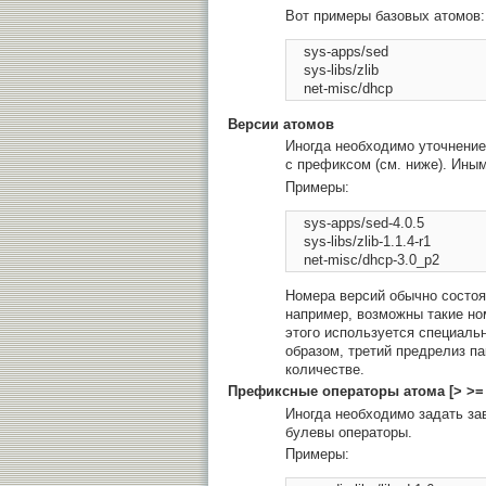
Вот примеры базовых атомов:
    sys-apps/sed 

    sys-libs/zlib 

Версии атомов
Иногда необходимо уточнение
с префиксом (см. ниже). Ины
Примеры:
    sys-apps/sed-4.0.5 

    sys-libs/zlib-1.1.4-r1 

Номера версий обычно состоят
например, возможны такие ном
этого используется специальны
образом, третий предрелиз па
количестве.
Префиксные операторы атома [> >= 
Иногда необходимо задать зав
булевы операторы.
Примеры: