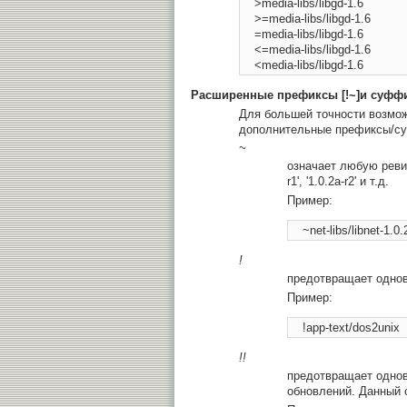
    >media-libs/libgd-1.6 

    >=media-libs/libgd-1.6 

    =media-libs/libgd-1.6 

    <=media-libs/libgd-1.6 

Расширенные префиксы [!~]и суффи
Для большей точности возмож
дополнительные префиксы/су
~
означает любую ревиз
r1', '1.0.2a-r2' и т.д.
Пример:
!
предотвращает однов
Пример:
!!
предотвращает однов
обновлений. Данный 