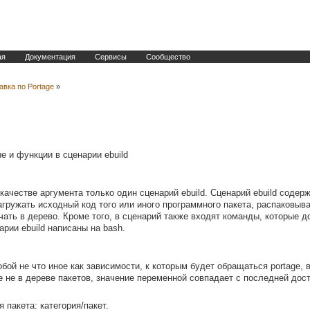
ая
Документация
Сервисы
Сообщество
авка по Portage
»
е и функции в сценарии ebuild
 качестве аргумента только один сценарий ebuild. Сценарий ebuild соде
гружать исходный код того или иного программного пакета, распаковыва
чать в дерево. Кроме того, в сценарий также входят команды, которые 
арии ebuild написаны на bash.
бой не что иное как зависимости, к которым будет обращаться portage,
 не в дереве пакетов, значение переменной совпадает с последней дос
 пакета: категория/пакет.