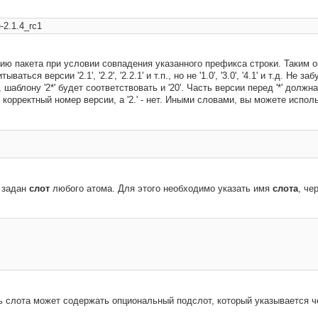
ю пакета при условии совпадения указанного префикса строки. Таким о
тываться версии '2.1', '2.2', '2.2.1' и т.п., но не '1.0', '3.0', '4.1' и т.д. Не
 шаблону '2*' будет соответствовать и '20'. Часть версии перед '*' долж
' - корректный номер версии, а '2.' - нет. Иными словами, вы можете использ
 задан
слот
любого атома. Для этого необходимо указать имя
слота
, че
 слота может содержать опциональный подслот, который указывается 