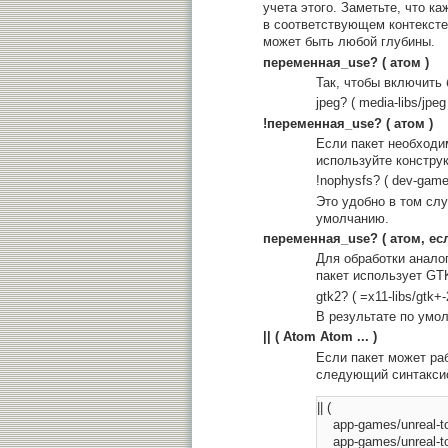
учета этого. Заметьте, что к
в соответствующем контексте
может быть любой глубины.
переменная_use? ( атом )
Так, чтобы включить 
jpeg? ( media-libs/jpeg
!переменная_use? ( атом )
Если пакет необходи
используйте констру
!nophysfs? ( dev-game
Это удобно в том слу
умолчанию.
переменная_use? ( атом, есл
Для обработки аналог
пакет использует GT
gtk2? ( =x11-libs/gtk+-2
В результате по умо
|| ( Atom Atom ... )
Если пакет может раб
следующий синтакси
|| ( 

    app-games/unreal-t
    app-games/unreal-t