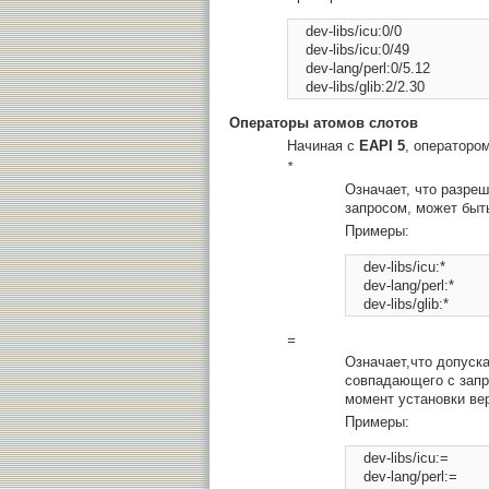
    dev-libs/icu:0/0 

    dev-libs/icu:0/49 

    dev-lang/perl:0/5.12 

Операторы атомов слотов
Начиная с
EAPI 5
, операторо
*
Означает, что разреш
запросом, может быт
Примеры:
    dev-libs/icu:* 

    dev-lang/perl:* 

=
Означает,что допуска
совпадающего с запр
момент установки ве
Примеры:
    dev-libs/icu:= 

    dev-lang/perl:= 
