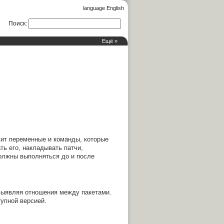
language English
Поиск
:
Ещё »
ржит переменные и команды, которые
ть его, накладывать патчи,
должны выполняться до и после
 выявляя отношения между пакетами.
тупной версией.