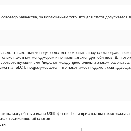
и оператор равенства, за исключением того, что для слота допускается
ва слота, пакетный менеджер должен сохранить пару слот/подслот нове
только пакетным менеджером и не предназначен для ебилдов. Для этог
 соответствующий слот/подслот между двоеточием и знаком равенства.
ременная SLOT, подразумевается, что пакет имеет подслот, совпадающий
атома могут быть заданы
USE
-флаги. Если при этом вы также указыва
ава от зависимостей
слотов
.
сти