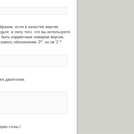
бразом, если в качестве версии
 забудьте: в силу того, что вы используете
на быть корректным номером версии,
овать обозначение '2*', но не '2.*'.
рез двоеточие.
через слэш
/
.