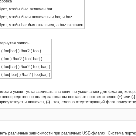
ровка
бует, чтобы был включен bar
бует, чтобы были включены и bar, и baz
бует, чтобы bar был отключен, а baz включен
вернутая запись
 ( foo[bar] ) !bar? ( foo )
 ( foo ) !bar? ( foo[-bar] )
 ( foo[bar] ) !bar? ( foo[-bar] )
 ( foo[-bar] ) !bar? ( foo[bar] )
мости умеют устанавливать значения по умолчанию для флагов, которы
го непосредственно вслед за флагом поставьте соответственно
(+)
или
(-)
присутствует и включен,
(-)
- так, словно отсутствующий флаг присутству


еть различные зависимости при различных USE-флагах. Система порте