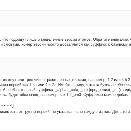
, что подойдут лишь определенные версии атомов. Обратите внимание, ч
ми словами, номер версии просто добавляется как суффикс к базовому а
 из двух или трех чисел, разделенных точками, например, 1.2 или 4.5.2.
ера версий как 1.2a или 4.5.2z. Имейте в виду, что эта буква
не обозна
й необязательный суффикс: _alpha, _beta, _pre (предрелиз), _rc (кандид
кета будет обозначен, например, как 1.2_pre3. Суффиксы можно добавл
= <= <]
исимость от группы версий, не указывая явно каждую из них. Для этог