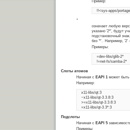
Пример:
*
означает любую верси
указано '2*', будут учи
подстановочный знак,
без '*'.. Например, '2
Примеры:
    =dev-libs/glib-2* 

Слоты атомов
Начиная с
EAPI 1
может быть
Например:
    x11-libs/qt:3 

    ~x11-libs/qt-3.3.8:3 

    >=x11-libs/qt-3.3.8:3 

Подслоты
Начиная с
EAPI 5
зависимость
Примеры: